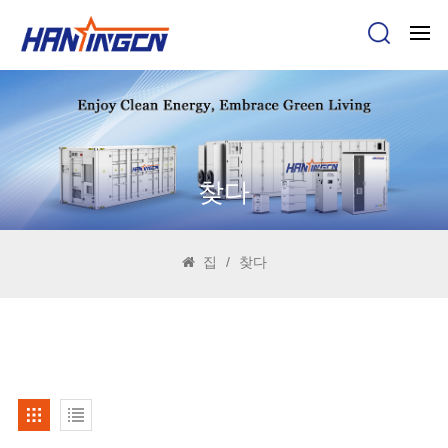
찾다
집
/
찾다