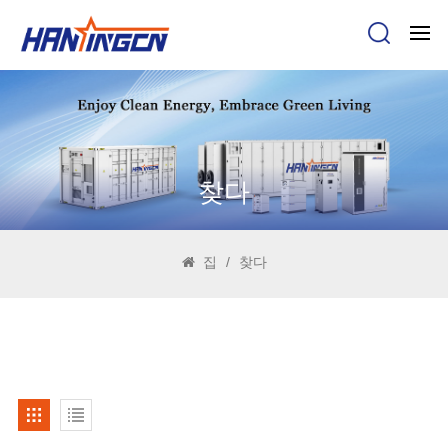
찾다
집
/
찾다