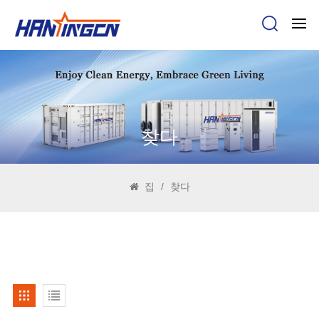
찾다
집
/
찾다