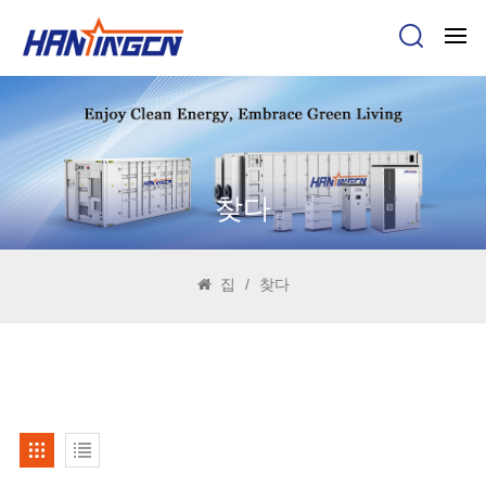
찾다
집
/
찾다