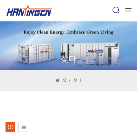
찾다
집
/
찾다