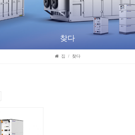
찾다
집
/
찾다