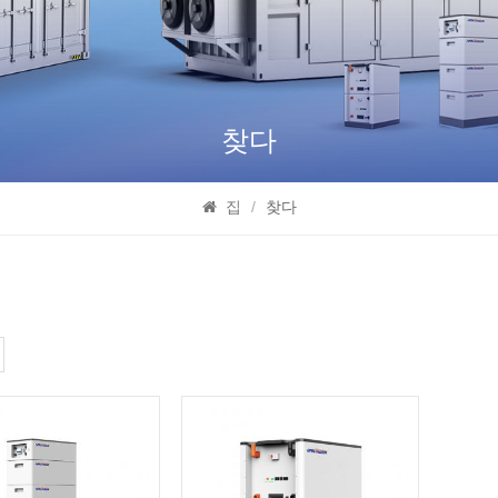
찾다
집
/
찾다