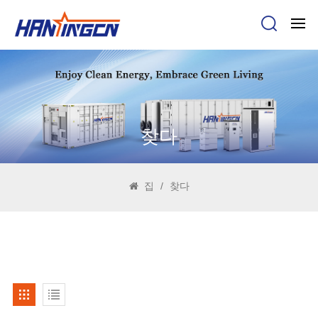
찾다
집
/
찾다