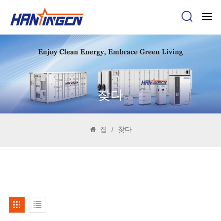
찾다
집
/
찾다