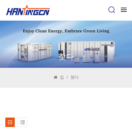
찾다
집
/
찾다